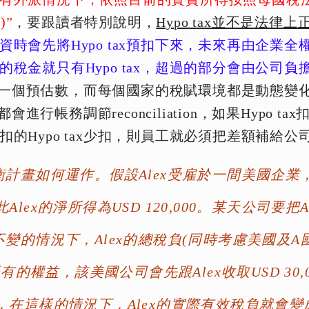
)”
，要跟讀者特別說明，
Hypo tax並不是法
資時會先將Hypo tax預扣下來，未來再由企業
稅金就只有Hypo tax，超過的部分會由公司負
畢竟是一個預估數，而每個國家的稅賦環境都是動態
會進行帳務調節reconciliation，如果Hypo
的Hypo tax少扣，則員工就必須把差額補給公
畫如何運作。假設Alex受雇於一間美國企業，在外
此Alex的淨所得為USD 120,000。某天公司
情況下，Alex的總稅負(同時考慮美國及A國)會
x既有的權益，該美國公司會先跟Alex收取USD 30,0
支付，在這樣的情況下，Alex的實際有效稅負就會