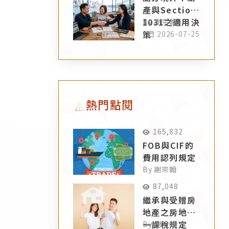
產與Section
1031之適用決
By 謝宗翰
策
2026-07-25
熱門點閱
165,832
FOB與CIF的
費用認列規定
By 謝宗翰
87,048
繼承與受贈房
地產之房地合
一課稅規定
By 謝宗翰