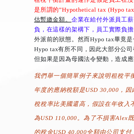
是所謂的”Hypothetical tax (Hypo tax
估暫繳金額。
企
業在給付外派員工薪
負，在這樣的架構下，員工實際負擔的
外派前的狀態。然而Hypo tax
Hypo tax有所不同，因此大部分公司都
但如果是因為母國法令變動，造成應扣
我們舉一個簡單例子來說明租稅平衡計
年度的應納稅額是USD 30,000，因
稅稅率比美國還高，假設在年收入不變的
為USD 110,000。為了不損害Ale
的稅金USD 40,000全額由公司