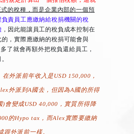
律上正式的稅種，而是企業內部的一個預
全權負責員工應繳納給稅捐機關的稅
擔
，因此能讓員工的稅負成本控制在
變化的，實際應繳納的稅捐可能會與
 tax扣多了就會再額外把稅負還給員工，
司。
派前年收入是USD 150,000，
要把Alex外派到A國去，但因為A國的所得
變成USD 40,000，實質所得降
00的Hypo tax，而Alex實際要繳納
變成跟外派前一樣。