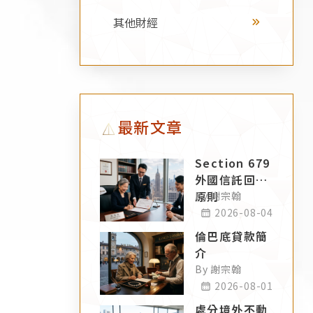
其他財經
最新文章
Section 679
外國信託回溯
原則
By 謝宗翰
2026-08-04
倫巴底貸款簡
介
By 謝宗翰
2026-08-01
處分境外不動