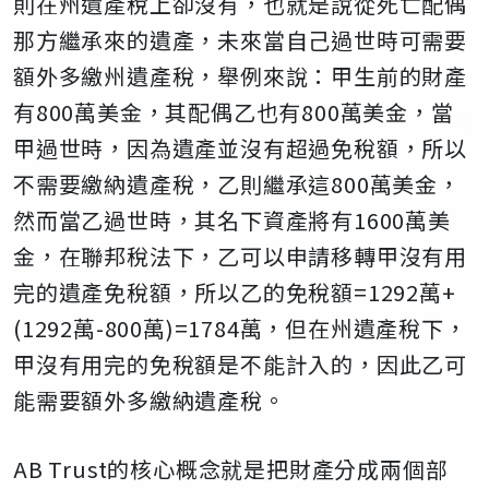
則在州遺產稅上卻沒有，也就是說從死亡配偶
那方繼承來的遺產，未來當自己過世時可需要
額外多繳州遺產稅，舉例來說：甲生前的財產
有
800
萬美金，其配偶乙也有
800
萬美金，當
甲過世時，因為遺產並沒有超過免稅額，所以
不需要繳納遺產稅，乙則繼承這
800
萬美金，
然而當乙過世時，其名下資產將有
1600
萬美
金，在聯邦稅法下，乙可以申請移轉甲沒有用
完的遺產免稅額，所以乙的免稅額
=1292
萬
+
(1292
萬
-800
萬
)=1784
萬，但在州遺產稅下，
甲沒有用完的免稅額是不能計入的，因此乙可
能需要額外多繳納遺產稅。
AB Trust
的核心概念就是把財產分成兩個部