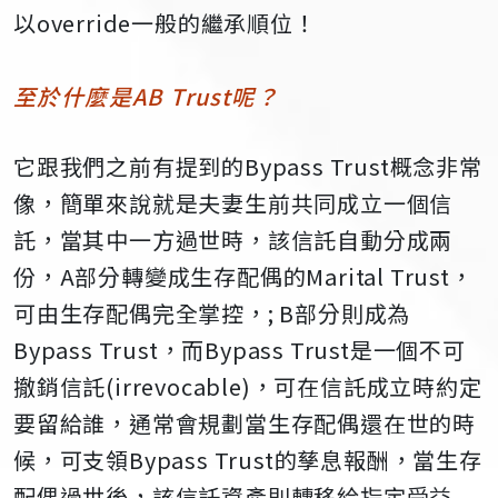
以
override
一般的繼承順位！
至於什麼是
AB Trust
呢？
它跟我們之前有提到的
Bypass Trust
概念非常
像，簡單來說就是夫妻生前共同成立一個信
託，當其中一方過世時，該信託自動分成兩
份，
A
部分轉變成生存配偶的
Marital Trust
，
可由生存配偶完全掌控，
; B
部分則成為
Bypass Trust
，而
Bypass Trust
是一個不可
撤銷信託
(irrevocable)
，可在信託成立時約定
要留給誰，通常會規劃當生存配偶還在世的時
候，可支領
Bypass Trust
的孳息報酬，當生存
配偶過世後，該信託資產則轉移給指定受益