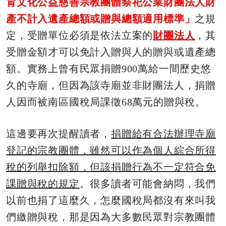
育文化公益慈善宗教團體祭祀公業財團法人財
產不計入遺產總額或贈與總額適用標準
」
之規
定，受贈單位必須是依法立案的
財團法人
，其
受贈金額才可以免計入贈與人的贈與或遺產總
額。實務上曾有民眾捐贈900萬給一間歷史悠
久的寺廟，但因為該寺廟並非財團法人，捐贈
人因而被南區國稅局課徵68萬元的贈與稅。
這邊要再次提醒讀者，
捐贈給有合法辦理寺廟
登記的宗教團體，雖然可以作為個人綜合所得
稅的列舉扣除額，但該捐贈行為不一定符合免
課贈與稅的規定
。很多讀者可能會納悶，我們
以前也捐了這麼久，怎麼國稅局都沒有來叫我
們繳贈與稅，那是因為大多數民眾對宗教團體