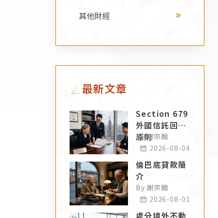
其他財經
最新文章
Section 679
外國信託回溯
原則
By 謝宗翰
2026-08-04
倫巴底貸款簡
介
By 謝宗翰
2026-08-01
處分境外不動