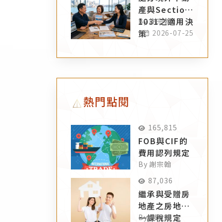
產與Section
1031之適用決
By 謝宗翰
策
2026-07-25
熱門點閱
165,815
FOB與CIF的
費用認列規定
By 謝宗翰
87,036
繼承與受贈房
地產之房地合
一課稅規定
By 謝宗翰