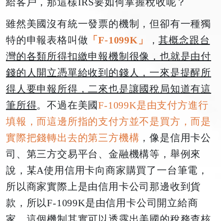
給客戶，那這樣IRS要如何掌握稅收呢？
雖然美國沒有統一發票的機制，但卻有一種獨
特的申報表格叫做
「F-1099K」
，
其概念跟台
灣的各類所得扣繳申報機制很像，也就是由付
錢的人開立憑單給收到的錢人，一來是提醒所
得人要申報所得，二來也是讓國稅局知道有這
筆所得
。不過在美國
F-1099K是由支付方進行
填報，而這邊所指的支付方並不是買方，而是
實際把錢轉出去的第三方機構
，像是信用卡公
司、第三方交易平台、金融機構等，舉例來
說，某A使用信用卡向商家購買了一台筆電，
所以商家實際上是由信用卡公司那邊收到貨
款，所以F-1099K是由信用卡公司開立給商
家，這個機制其實可以透露出美國的稅務查核