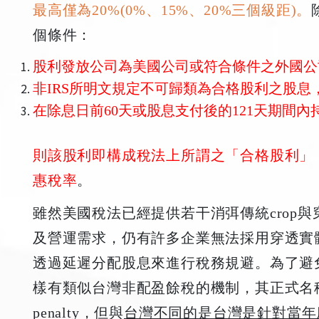
最高僅為20%(0%、15%、20%三個級距)。
個條件：
股利發放公司為美國公司或符合條件之外國公
非IRS所明文規定不可歸類為合格股利之股息，
在除息日前60天或股息支付後的121天期間內
則該股利即構成稅法上所謂之「合格股利」
惠稅率
。
雖然美國稅法已經提供若干消弭傳統crop
及營運需求，仍有許多企業無法採用穿透實
透過延遲分配股息來進行稅務規避。為了避
樣有類似台灣非配盈餘稅的機制，其正式名稱為Accum
penalty，但與
台灣不同的是台灣是針對當年