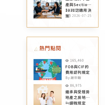
產與Section
1031之適用決
By 謝宗翰
策
2026-07-25
熱門點閱
165,460
FOB與CIF的
費用認列規定
By 謝宗翰
86,975
繼承與受贈房
地產之房地合
一課稅規定
By 謝宗翰