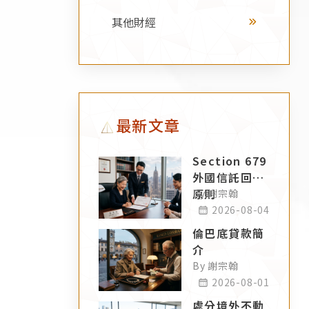
其他財經
最新文章
Section 679
外國信託回溯
原則
By 謝宗翰
2026-08-04
倫巴底貸款簡
介
By 謝宗翰
2026-08-01
處分境外不動