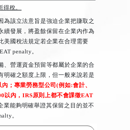
所得稅。
因為該立法意旨是強迫企業把賺取之
永續發展，將盈餘保留在企業內作為
此美國稅法規定若企業在合理需要
AT penalty。
備、營運資金預留等都屬於企業的合
有明確之額度上限，但一般來說若是
0以內；專業勞務型公司(例如:會計、
000以內，IRS原則上都不會課徵EAT
，若是企業能夠明確舉證其保留之目的並不
lty。