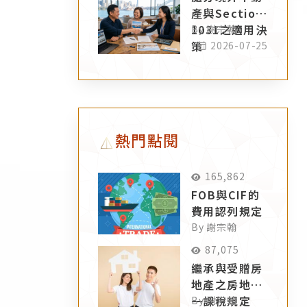
產與Section
1031之適用決
By 謝宗翰
策
2026-07-25
熱門點閱
165,862
FOB與CIF的
費用認列規定
By 謝宗翰
87,075
繼承與受贈房
地產之房地合
一課稅規定
By 謝宗翰