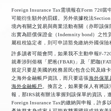
Foreign Insurance Tax
需填報在Form 72
可能衍生額外的罰鍰。另外依據稅法Sectio
境內有關之貿易與商業活動有關（亦即該保險
出實為賠償保證金（Indemnity bond）
之性
屬租稅協定者，則可申請豁免繳納外國保險
許多讀者可能會問，如果我不主動申報F-7
就牽涉到俗稱「肥爸(FBAR)」及「肥咖(F
規定只要是美國的稅務居民(包含公民及綠卡
之海外金融帳戶資訊，而只要這張
海外保單
海外金融帳戶
。換言之，如果要保人有將該海
報，那IRS就有辦法掌握到該保單的資訊，
Foreign Insurance Tax的繳納與
產族群本身或家人可能有雙重國籍或持有美