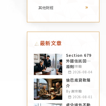
其他財經
最新文章
Section 679
外國信託回溯
原則
By 謝宗翰
2026-08-04
倫巴底貸款簡
介
By 謝宗翰
2026-08-01
處分境外不動