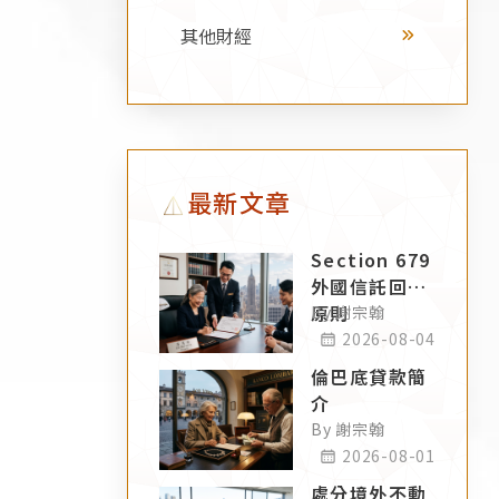
其他財經
最新文章
Section 679
外國信託回溯
原則
By 謝宗翰
2026-08-04
倫巴底貸款簡
介
By 謝宗翰
2026-08-01
處分境外不動