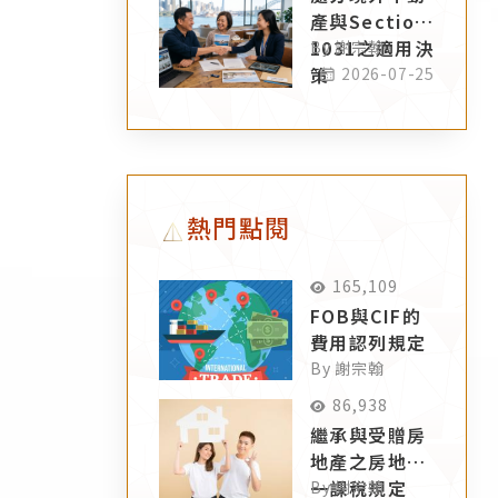
產與Section
1031之適用決
By 謝宗翰
策
2026-07-25
熱門點閱
165,109
FOB與CIF的
費用認列規定
By 謝宗翰
86,938
繼承與受贈房
地產之房地合
一課稅規定
By 謝宗翰