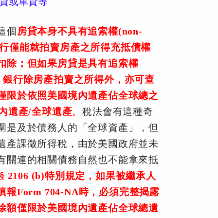
貸或車貸等
這個
房貸本身不具有追索權(non-
，銀行僅能就拍賣房產之所得充抵債權
扣除；但如果房貸是具有追索權
款時，銀行除房產拍賣之所得外，亦可查
僅限於依照美國境內遺產佔全球總之
內遺產/全球遺
產
。
稅法會有這種奇
圍是及於債務人的「全球資產」，但
遺產課徵所得稅，由於美國政府並未
有關連的相關債務自然也不能拿來抵
§ 2106 (b)特別規定，如果被繼承人
orm 704-NA時，必須完整揭露
除額僅限於美國境內遺產佔全球總遺